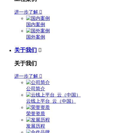
进一步了解

国内案例
国外案例
关于我们

关于我们
进一步了解

公司简介
云线上平台_云（中国）
荣誉资质
发展历程