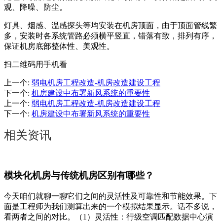
观、降噪、防尘。
灯具、烟感、温感探头等均安装在机房顶面，由于顶面管线繁
多，安装时各系统管路必须横平竖直，错落有致，排列有序，
保证机房底部整体性、美观性。
扫二维码用手机看
上一个
:
弱电机房工程改造-机房改造建设工程
下一个
:
机房建设中布署新风系统的重要性
上一个
:
弱电机房工程改造-机房改造建设工程
下一个
:
机房建设中布署新风系统的重要性
相关资讯
模块化机房与传统机房区别有哪些？
今天咱们就聊一聊它们之间的灵活性及可靠性和节能效果。下
面是工程师为我们测算出来的一个模拟结果显示。话不多说，
看两者之间的对比。（1）灵活性：行级空调匹配数据中心演