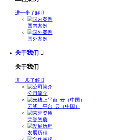
进一步了解

国内案例
国外案例
关于我们

关于我们
进一步了解

公司简介
云线上平台_云（中国）
荣誉资质
发展历程