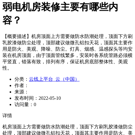
弱电机房装修主要有哪些内
容？
【概要描述】
机房顶面上方需要做防水防潮处理，顶面下方刷
乳胶漆做防尘处理，顶部建议做微孔铝扣天花，顶面其主要作
用是防火、美观、降噪、防尘。灯具、烟感、温感探头等均安
装在机房顶面，由于顶面管线繁多，安装时各系统管路必须横
平竖直，错落有致，排列有序，保证机房底部整体性、美观
性。
分类：
云线上平台_云（中国）
作者：
来源：
发布时间：
2022-05-10
访问量：
0
详情
机房顶面上方需要做防水防潮处理，顶面下方刷乳胶漆做防尘
处理，顶部建议做微孔铝扣天花，顶面其主要作用是防火、美